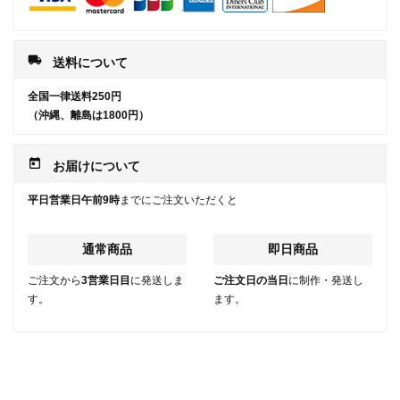
local_shipping
送料について
全国一律送料250円
（沖縄、離島は1800円）
today
お届けについて
平日営業日午前9時
までにご注文いただくと
通常商品
即日商品
ご注文から
3営業日目
に発送しま
ご注文日の当日
に制作・発送し
す。
ます。