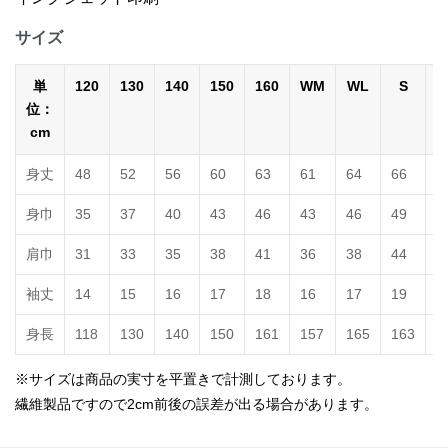
サイズ
単
120
130
140
150
160
WM
WL
S
位：
cm
身丈
48
52
56
60
63
61
64
66
7
身巾
35
37
40
43
46
43
46
49
5
肩巾
31
33
35
38
41
36
38
44
4
袖丈
14
15
16
17
18
16
17
19
2
身長
118
130
140
150
161
157
165
163
1
※サイズは商品の実寸を平置きで計測しております。
繊維製品ですので2cm前後の誤差が出る場合があります。